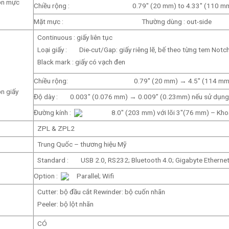
ộn mực
Chiều rộng : 0.79″ (20 mm) to 4.33″ (110 m
Mặt mực : Thường dùng : out-side
Continuous : giấy liên tục
Loại giấy : Die-cut/Gap: giấy riêng lẽ, bế theo từng tem Notch,
Black mark : giấy có vạch đen
Chiều rộng: 0.79″ (20 mm) → 4.5″ (114 mm
n giấy
Độ dày : 0.003″ (0.076 mm) → 0.009” (0.23mm) nếu sử dụng c
Đường kính :
8.0″ (203 mm) với lõi 3″(76 mm) – Kho
ZPL & ZPL2
Trung Quốc – thương hiệu Mỹ
Standard : USB 2.0, RS232; Bluetooth 4.0; Gigabyte Ethernet
Option :
Parallel; Wifi
Cutter: bộ đầu cắt Rewinder: bộ cuốn nhãn
Peeler: bộ lột nhãn
CÓ