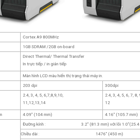
Cortex A9 800MHz
1GB SDRAM /2GB on-board
Direct Thermal/ Thermal Transfer
In trực tiếp / in gián tiếp
Màn hình LCD màu hiển thị trạng thái máy in.
203 dpi
300dpi
2.4, 3, 4, 5, 6,7,8,9,10,
2.4, 3, 4, 5, 6, 7, 8,
11,12,13,14
12
in
4.09″ (104 mm)
4.16″ (105.7 mm)
Đường kính : 3.2″ (81.3 mm) với lõi 1.0″(25.4
Chiều dài : 1476″ (450 m)