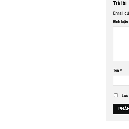
Trả lời
Email củ
Bình luận
Tên
*
Lưu 