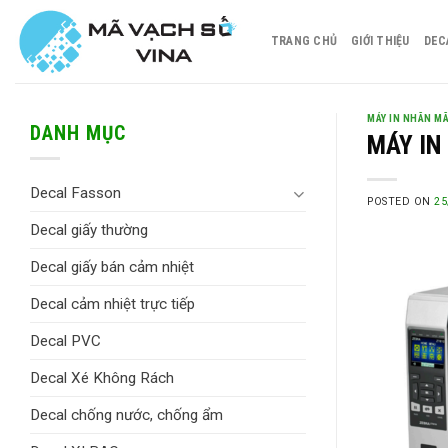
Skip
to
TRANG CHỦ
GIỚI THIỆU
DEC
content
MÁY IN NHÃN M
DANH MỤC
MÁY IN
Decal Fasson
POSTED ON
25
Decal giấy thường
Decal giấy bán cảm nhiệt
Decal cảm nhiệt trực tiếp
Decal PVC
Decal Xé Không Rách
Decal chống nước, chống ẩm