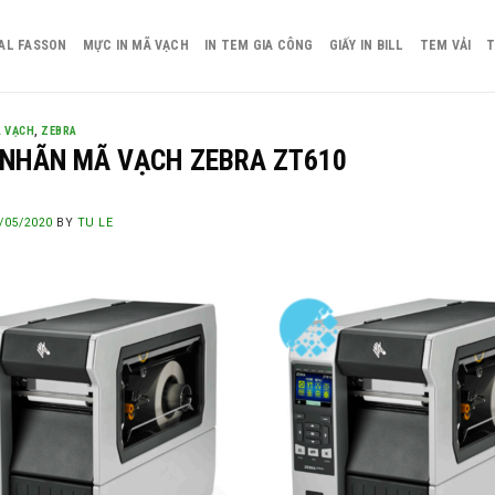
AL FASSON
MỰC IN MÃ VẠCH
IN TEM GIA CÔNG
GIẤY IN BILL
TEM VẢI
T
Ã VẠCH
,
ZEBRA
 NHÃN MÃ VẠCH ZEBRA ZT610
/05/2020
BY
TU LE