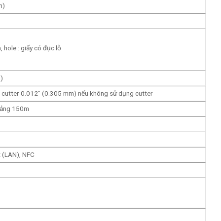
m)
 hole : giấy có đục lỗ
)
utter 0.012″ (0.305 mm) nếu không sử dụng cutter
ảng 150m
 (LAN), NFC