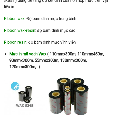
(Resin) dùng để tăng độ kết dính của hỗn hợp mực trên vật
liệu in.
Ribbon wax
: Độ bám dính mực trung bình
Ribbon wax-resin
: độ bám dính mực cao
Ribbon resin
: độ bám dính mực vĩnh viễn
Mực in mã vạch Wax
( 110mmx300m, 110mmx450m,
90mmx300m, 55mmx300m, 130mmx300m,
170mmx300m,…)