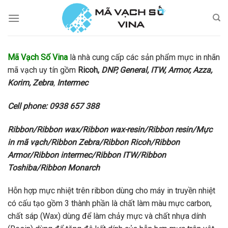
Skip
to
content
Mã Vạch Số Vina
là nhà cung cấp các sản phẩm mực in nhãn
mã vạch uy tín gồm
Ricoh,
DNP, General, ITW, Armor, Azza,
Korim, Zebra
,
Intermec
Cell phone: 0938 657 388
Ribbon/Ribbon wax/Ribbon wax-resin/Ribbon resin/Mực
in mã vạch/Ribbon Zebra/Ribbon Ricoh/Ribbon
Armor/Ribbon intermec/Ribbon ITW/Ribbon
Toshiba/Ribbon Monarch
Hỗn hợp mực nhiệt trên ribbon dùng cho máy in truyền nhiệt
có cấu tạo gồm 3 thành phần là chất làm màu mực carbon,
chất sáp (Wax) dùng để làm chảy mực và chất nhựa dính