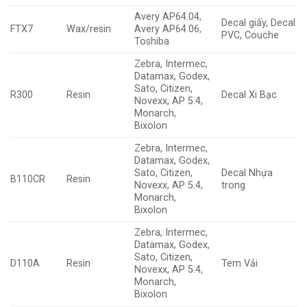
Avery AP64.04,
Decal giấy, Decal
FTX7
Wax/resin
Avery AP64.06,
PVC, Couche
Toshiba
Zebra, Intermec,
Datamax, Godex,
Sato, Citizen,
R300
Resin
Decal Xi Bạc
Novexx, AP 5.4,
Monarch,
Bixolon
Zebra, Intermec,
Datamax, Godex,
Sato, Citizen,
Decal Nhựa
B110CR
Resin
Novexx, AP 5.4,
trong
Monarch,
Bixolon
Zebra, Intermec,
Datamax, Godex,
Sato, Citizen,
D110A
Resin
Tem Vải
Novexx, AP 5.4,
Monarch,
Bixolon