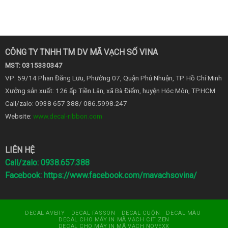
CÔNG TY TNHH TM DV MÃ VẠCH SỐ VINA
MST: 0315330347
VP: 59/14 Phan Đăng Lưu, Phường 07, Quận Phú Nhuận, TP. Hồ Chí Minh
Xưởng sản xuất: 126 ấp Tiền Lân, xã Bà Điểm, huyện Hóc Môn, TP.HCM
Call/zalo: 0938 657 388/ 086.5998.247
Website:
www.decal-ribbon.com
LIÊN HỆ
Call/zalo: 0938.657.388
Facebook:
https://www.facebook.com/mavachsovina/
DECAL AVERY
DECAL FASSON
DECAL CUỘN
DECAL MÀU
DECAL CHO MÁY IN MÃ VẠCH CITIZEN
DECAL CHO MÁY IN MÃ VẠCH NOVEXX