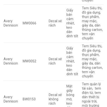
chuyển
Tem Siêu thị,
Giấy
đồ gia dụng,
bán
thực phẩm,
cảm
Avery
Decal xé
may mặc,
MW0066
nhiệt,
Dennison
rách
giày da, dán
keo
thùng carton,
dán
tem vận
dính tốt
chuyển
Tem Siêu thị,
Giấy
đồ gia dụng,
bán
thực phẩm,
cảm
Avery
Decal xé
may mặc,
MW0052
nhiệt,
Dennison
rách
giày da, dán
keo
thùng carton,
dán
tem vận
dính tốt
chuyển
Tem quản lý
Mặt
tài sản, tem
giấy
điện tử, tem
Decal xé
bóng
Avery
dán thiết bị
BW0153
không
mờ,
Dennison
ngoài trời,
rách
keo
môi trường