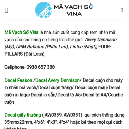
Skip
to
content
Mã Vạch Số Vina
là nhà sản xuất cung cấp tem nhãn mã
vạch của các hãng có tiếng trên thế giới:
Avery Dennison
(Mỹ), UPM Raflatac (Phần Lan), Lintec (Nhật)
, FOUR-
PILLARS (Đài Loan)
Cellphone: 0938 657 388
Decal Fasson
/
Decal Avery Dennison
/ Decal cuộn cho máy
in nhãn mã vạch/Decal cuộn trắng/ Decal cuộn màu/Decal
cuộn in logo/Decal in sẵn/Decal tờ A5/Decal tờ A4/Couche
cuộn
D
ecal giấy thường
( AW0339, AW0331) qui cách thông dụng
35mmx22mm, 4″x6″, 4″x3″, 4″x4″ hoặc bế theo mọi qui cách