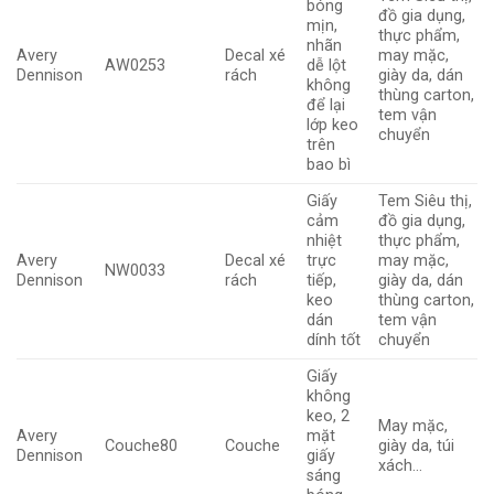
bóng
đồ gia dụng,
mịn,
thực phẩm,
nhãn
Avery
Decal xé
may mặc,
AW0253
dễ lột
Dennison
rách
giày da, dán
không
thùng carton,
để lại
tem vận
lớp keo
chuyển
trên
bao bì
Giấy
Tem Siêu thị,
cảm
đồ gia dụng,
nhiệt
thực phẩm,
Avery
Decal xé
trực
may mặc,
NW0033
Dennison
rách
tiếp,
giày da, dán
keo
thùng carton,
dán
tem vận
dính tốt
chuyển
Giấy
không
keo, 2
May mặc,
Avery
mặt
Couche80
Couche
giày da, túi
Dennison
giấy
xách…
sáng