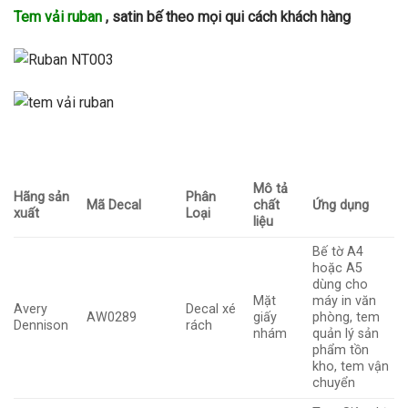
Tem vải ruban
, satin bế theo mọi qui cách khách hàng
Mô tả
Hãng sản
Phân
Mã Decal
chất
Ứng dụng
xuất
Loại
liệu
Bế tờ A4
hoặc A5
dùng cho
Mặt
máy in văn
Avery
Decal xé
AW0289
giấy
phòng, tem
Dennison
rách
nhám
quản lý sản
phẩm tồn
kho, tem vận
chuyển