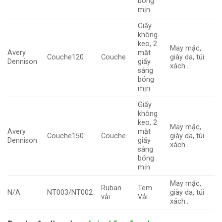
bóng
mịn
Giấy
không
keo, 2
May mặc,
Avery
mặt
Couche120
Couche
giày da, túi
Dennison
giấy
xách…
sáng
bóng
mịn
Giấy
không
keo, 2
May mặc,
Avery
mặt
Couche150
Couche
giày da, túi
Dennison
giấy
xách…
sáng
bóng
mịn
May mặc,
Ruban
Tem
N/A
NT003/NT002
giày da, túi
vải
Vải
xách…