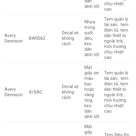
dán
chịu nhiệt
dính tốt
cao
Tem quản lý
Nhựa
tài sản, tem
trong
điện tử, tem
Decal xé
suốt
Avery
dán thiết bị
BW0062
không
dẻo,
Dennison
ngoài trời,
rách
keo
môi trường
dán
chịu nhiệt
dính tốt
cao
Mặt
giấy xin
Tem quản lý
màu
tài sản, tem
bạc
điện tử, tem
Decal xé
Avery
hoặc
dán thiết bị
XI BAC
không
Dennison
vàng
ngoài trời,
rách
óng,
môi trường
keo
chịu nhiệt
dán
cao
dính tốt
Mặt
giấy
Tem Siêu thị,