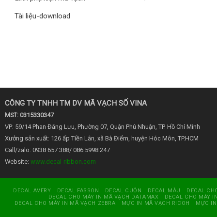
Tài liệu-download
CÔNG TY TNHH TM DV MÃ VẠCH SỐ VINA
MST: 0315330347
VP: 59/14 Phan Đăng Lưu, Phường 07, Quận Phú Nhuận, TP. Hồ Chí Minh
Xưởng sản xuất: 126 ấp Tiền Lân, xã Bà Điểm, huyện Hóc Môn, TP.HCM
Call/zalo: 0938 657 388/ 086.5998.247
Website:
www.decal-ribbon.com
DECAL AVERY
DECAL FASSON
DECAL CUỘN
DECAL MÀU
DECAL CHO
DECAL CHO MÁY IN MÃ VẠCH DATAMAX
DECAL CHO MÁY I
DECAL CHO MÁY IN MÃ VẠCH ZEBRA
MỰC IN MÃ VẠCH RICOH
MỰC IN