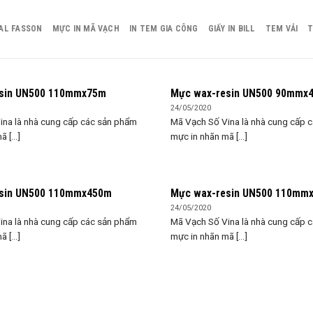
AL FASSON
MỰC IN MÃ VẠCH
IN TEM GIA CÔNG
GIẤY IN BILL
TEM VẢI
T
sin UN500 110mmx75m
Mực wax-resin UN500 90mmx
24/05/2020
ina là nhà cung cấp các sản phẩm
Mã Vạch Số Vina là nhà cung cấp 
 [...]
mực in nhãn mã [...]
sin UN500 110mmx450m
Mực wax-resin UN500 110mm
24/05/2020
ina là nhà cung cấp các sản phẩm
Mã Vạch Số Vina là nhà cung cấp 
 [...]
mực in nhãn mã [...]