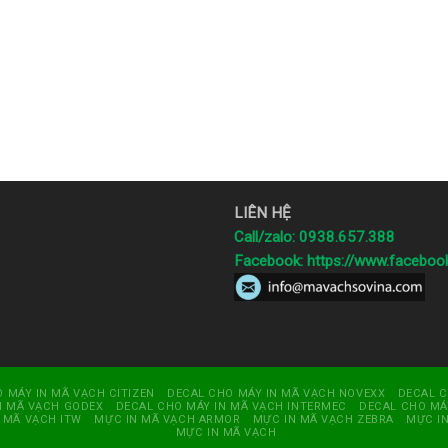
LIÊN HỆ
Call/zalo: 0938.657.388
Facebook:
https://www.facebo
 MÁY IN MÃ VẠCH CITIZEN
DECAL CHO MÁY IN MÃ VẠCH NOVEXX
DECAL 
N MÃ VẠCH GODEX
DECAL CHO MÁY IN MÃ VẠCH INTERMEC
DECAL CHO MÁ
 MÃ VẠCH ITW
MỰC IN MÃ VẠCH ARMOR
MỰC IN MÃ VẠCH ZEBRA
MỰC IN
MỰC IN MÃ VẠCH