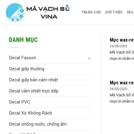
Skip
to
TRANG CHỦ
GIỚI THIỆU
DEC
content
DANH MỤC
Mực wax-re
24/05/2020
Mã Vạch Số V
Decal Fasson
mực in nhãn mã
Decal giấy thường
Decal giấy bán cảm nhiệt
Mực wax-re
24/05/2020
Decal cảm nhiệt trực tiếp
Mã Vạch Số V
mực in nhãn mã
Decal PVC
Decal Xé Không Rách
Decal chống nước, chống ẩm