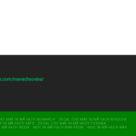
ok.com/mavachsovina/
CHO MÁY IN MÃ VẠCH MONARCH
DECAL CHO MÁY IN MÃ VẠCH BIXOLON
Y IN MÃ VẠCH SATO
DECAL CHO MÁY IN MÃ VẠCH TOSHIBA
 MÃ VẠCH RESIN
MỰC IN MÃ VẠCH WAX-RESIN
MỰC IN MÃ VẠCH WAX