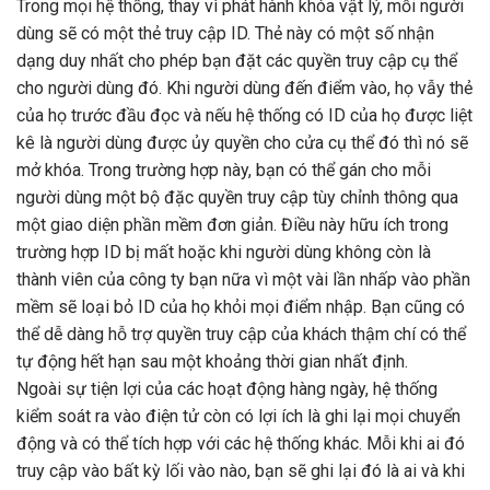
Trong mọi hệ thống, thay vì phát hành khóa vật lý, mỗi người
dùng sẽ có một thẻ truy cập ID. Thẻ này có một số nhận
dạng duy nhất cho phép bạn đặt các quyền truy cập cụ thể
cho người dùng đó. Khi người dùng đến điểm vào, họ vẫy thẻ
của họ trước đầu đọc và nếu hệ thống có ID của họ được liệt
kê là người dùng được ủy quyền cho cửa cụ thể đó thì nó sẽ
mở khóa. Trong trường hợp này, bạn có thể gán cho mỗi
người dùng một bộ đặc quyền truy cập tùy chỉnh thông qua
một giao diện phần mềm đơn giản. Điều này hữu ích trong
trường hợp ID bị mất hoặc khi người dùng không còn là
thành viên của công ty bạn nữa vì một vài lần nhấp vào phần
mềm sẽ loại bỏ ID của họ khỏi mọi điểm nhập. Bạn cũng có
thể dễ dàng hỗ trợ quyền truy cập của khách thậm chí có thể
tự động hết hạn sau một khoảng thời gian nhất định.
Ngoài sự tiện lợi của các hoạt động hàng ngày, hệ thống
kiểm soát ra vào điện tử còn có lợi ích là ghi lại mọi chuyển
động và có thể tích hợp với các hệ thống khác. Mỗi khi ai đó
truy cập vào bất kỳ lối vào nào, bạn sẽ ghi lại đó là ai và khi