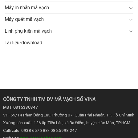
Máy in nhãn mã vạch
Máy quét mã vạch
Linh phụ kiện mã vạch
Tài liệu-download
CÔNG TY TNHH TM DV MÃ VẠCH SỐ VINA
MST: 0315330347
VP: 59/14 Phan Đăng Lưu, Phường 07, Quận Phú Nhuận, TP. Hồ Chí Minh
Xưởng sản xuất: 126 ấp Tiền Lân, xã Bà Điểm, huyện Hóc Môn, TP.HCM
Call/zalo: 0938 657 388/ 086.5998.247