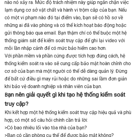
nào nó xảy ra. Mức độ trách nhiệm này giúp ngăn chặn việc
lạm dụng cơ sở vật chất và hành vi trộm cắp của bạn. Nếu
có một vi phạm nào đó tại điểm vào, bạn sẽ có hồ sơ về
những ai đã vào phòng và có thể kích hoạt báo động hoặc
gửi thông báo qua email. Bạn thậm chí có thể buộc một hệ
thống giám sát để kiểm soát truy cập để ghi lại video với
mỗi lần nhập cảnh để có mức bảo hiểm cao hơn.
Với phần mềm và phần cứng được tích hợp đúng cách, hệ
thống kiểm soát ra vào sẽ cung cấp bảo mật hoàn chỉnh cho
cơ sở của bạn mà một người có thể dễ dàng quản lý. Đừng
để bất cứ điều gì may rủi hoặc do những sai lầm đơn giản
khi bảo vệ doanh nghiệp và nhân viên của bạn.
ạn nên giải quyết gì khi tạo hệ thống kiểm soát
B
truy cập?
Khi kết hợp một hệ thống kiểm soát truy cập hiệu quả và phù
hợp, có một số câu hỏi chính cần trả lời:
>Có bao nhiêu lối vào tòa nhà của bạn?
>Bạn có cần phòng cụ thể để được bảo mật không?