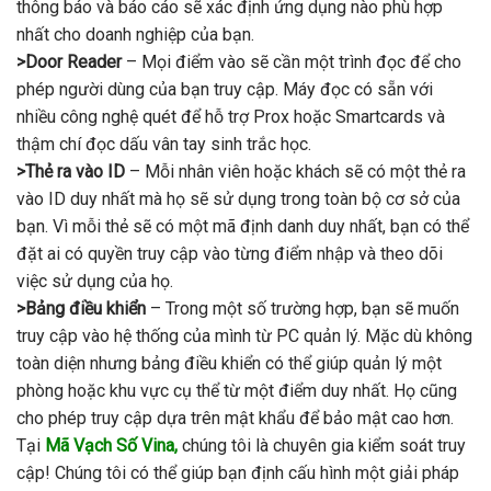
thông báo và báo cáo sẽ xác định ứng dụng nào phù hợp
nhất cho doanh nghiệp của bạn.
>Door Reader
– Mọi điểm vào sẽ cần một trình đọc để cho
phép người dùng của bạn truy cập. Máy đọc có sẵn với
nhiều công nghệ quét để hỗ trợ Prox hoặc Smartcards và
thậm chí đọc dấu vân tay sinh trắc học.
>Thẻ ra vào ID
– Mỗi nhân viên hoặc khách sẽ có một thẻ ra
vào ID duy nhất mà họ sẽ sử dụng trong toàn bộ cơ sở của
bạn. Vì mỗi thẻ sẽ có một mã định danh duy nhất, bạn có thể
đặt ai có quyền truy cập vào từng điểm nhập và theo dõi
việc sử dụng của họ.
>Bảng điều khiển
– Trong một số trường hợp, bạn sẽ muốn
truy cập vào hệ thống của mình từ PC quản lý. Mặc dù không
toàn diện nhưng bảng điều khiển có thể giúp quản lý một
phòng hoặc khu vực cụ thể từ một điểm duy nhất. Họ cũng
cho phép truy cập dựa trên mật khẩu để bảo mật cao hơn.
Tại
Mã Vạch Số Vina,
chúng tôi là chuyên gia kiểm soát truy
cập! Chúng tôi có thể giúp bạn định cấu hình một giải pháp