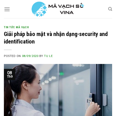
Skip
to
content
TIN TỨC MÃ VẠCH
Giải pháp bảo mật và nhận dạng-security and
identification
POSTED ON
08/09/2020
BY
TU LE
08
Th9