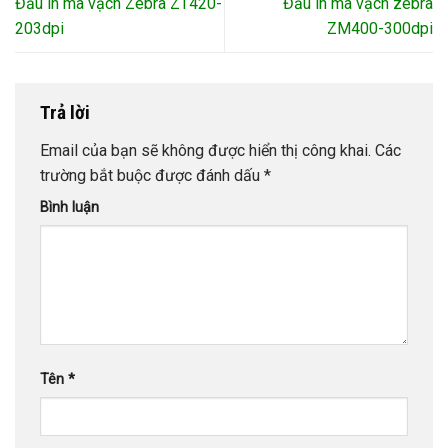
Đầu in mã vạch Zebra ZT420-
Đầu in mã vạch zebra
203dpi
ZM400-300dpi
Trả lời
Email của bạn sẽ không được hiển thị công khai.
Các
trường bắt buộc được đánh dấu
*
Bình luận
Tên
*