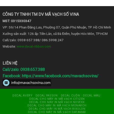
CÔNG TY TNHH TM DV MÃ VẠCH SỐ VINA
MST: 0315330347
VP: 59/14 Phan Đăng Lưu, Phường 07, Quận Phú Nhuận, TP. Hồ Chí Minh
Xưởng sản xuất: 126 ấp Tiền Lân, xã Bà Điểm, huyện Hóc Môn, TP.HCM
Call/zalo: 0938 657 388/ 086.5998.247
Website:
www.decal-ribbon.com
LIÊN HỆ
Call/zalo: 0938.657.388
Facebook:
https://www.facebook.com/mavachsovina/
DECAL AVERY
DECAL FASSON
DECAL CUỘN
DECAL MÀU
DECAL CHO MÁY IN MÃ VẠCH CITIZEN
DECAL CHO MÁY IN MÃ VẠCH NOVEXX
DECAL CHO MÁY IN MÃ VẠCH MONARCH
DECAL CHO MÁY IN MÃ VẠCH BIXOLON
DECAL CHO MÁY IN MÃ VẠCH DATAMAX