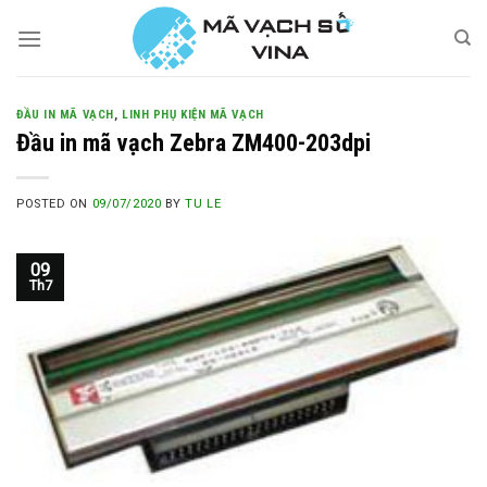
Skip
to
content
ĐẦU IN MÃ VẠCH
,
LINH PHỤ KIỆN MÃ VẠCH
Đầu in mã vạch Zebra ZM400-203dpi
POSTED ON
09/07/2020
BY
TU LE
09
Th7